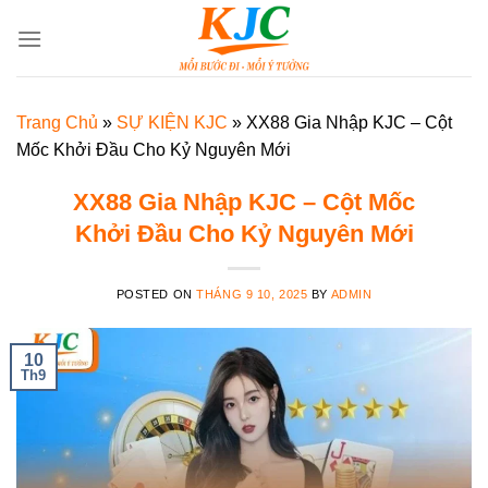
Skip
to
content
Trang Chủ
»
SỰ KIỆN KJC
»
XX88 Gia Nhập KJC – Cột
Mốc Khởi Đầu Cho Kỷ Nguyên Mới
XX88 Gia Nhập KJC – Cột Mốc
Khởi Đầu Cho Kỷ Nguyên Mới
POSTED ON
THÁNG 9 10, 2025
BY
ADMIN
10
Th9