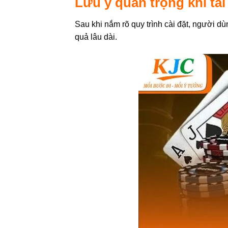
Lưu ý quan trọng khi tải
Sau khi nắm rõ quy trình cài đặt, người dù
quả lâu dài.