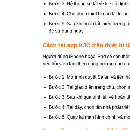
Bước 3: Hệ thống sẽ tải về file có định
Bước 4: Cho phép thiết bị cài đặt từ n
Bước 5: Sau khi hoàn tất, biểu tượng ứ
để sử dụng ngay.
Cách tải app KJC trên thiết bị 
Người dùng iPhone hoặc iPad sẽ cần thêm 
nếu hội viên làm theo đúng hướng dẫn dư
Bước 1: Mở trình duyệt Safari và tiến h
Bước 2: Tại giao diện trang chủ, chọ
Bước 3: Sau khi quá trình tải về hoàn tấ
Bước 4: Tại đây, chọn tên nhà phát tri
Bước 5: Quay lại màn hình chính và mở 