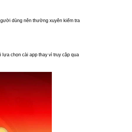
Người dùng nên thường xuyên kiểm tra
 lựa chọn cài app thay vì truy cập qua