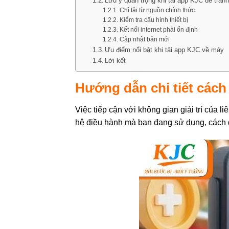
Lưu ý quan trọng khi tải app KJC để tránh 
Chỉ tải từ nguồn chính thức
Kiểm tra cấu hình thiết bị
Kết nối internet phải ổn định
Cập nhật bản mới
Ưu điểm nổi bật khi tải app KJC về máy
Lời kết
Hướng dẫn chi tiết cách
Việc tiếp cận với không gian giải trí của l
hệ điều hành mà bạn đang sử dụng, cách 