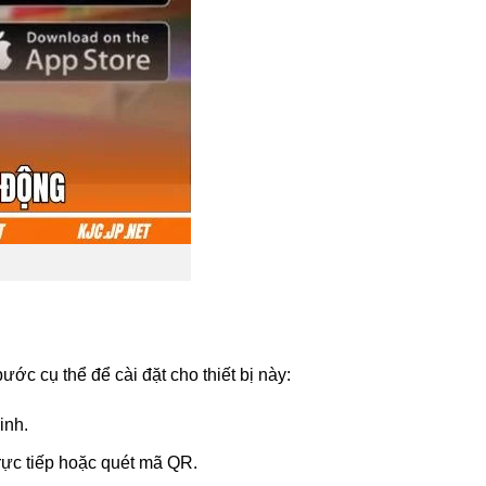
c cụ thể để cài đặt cho thiết bị này:
inh.
rực tiếp hoặc quét mã QR.