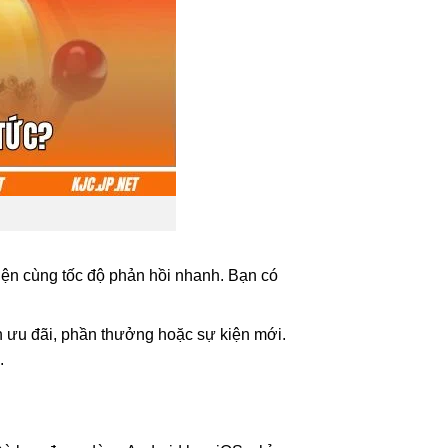
thiện cùng tốc độ phản hồi nhanh. Bạn có
h ưu đãi, phần thưởng hoặc sự kiện mới.
.