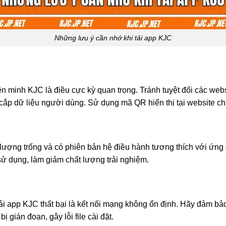
Những lưu ý cần nhớ khi tải app KJC
iên minh KJC là điều cực kỳ quan trọng. Tránh tuyệt đối các web
cắp dữ liệu người dùng. Sử dụng mã QR hiển thị tại website ch
lượng trống và có phiên bản hệ điều hành tương thích với ứng 
c sử dụng, làm giảm chất lượng trải nghiệm.
ải app KJC thất bại là kết nối mạng không ổn định. Hãy đảm 
bị gián đoạn, gây lỗi file cài đặt.