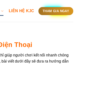
C
LIÊN HỆ KJC
THAM GIA NGAY
Điện Thoại
chỉ giúp người chơi kết nối nhanh chóng
, bài viết dưới đây sẽ đưa ra hướng dẫn