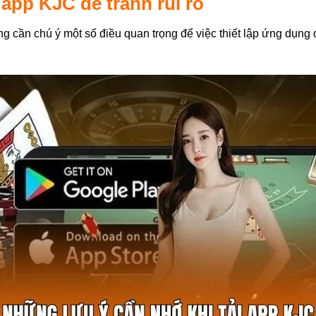
 app KJC để tránh rủi ro
ng cần chú ý một số điều quan trọng để việc thiết lập ứng dụng