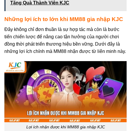
Tặng Quà Thành Viên KJC
Những lợi ích to lớn khi MM88 gia nhập KJC
Đây không chỉ đơn thuần là sự hợp tác mà còn là bước
tiến chiến lược để nâng cao tận hưởng của người chơi
đồng thời phát triển thương hiệu bền vững. Dưới đây là
những lợi ích chính mà MM88 nhận được từ liên minh này.
Lợi ích nhận được khi MM88 gia nhập KJC