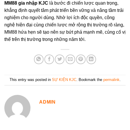
MM88 gia nhập KJC
là bước đi chiến lược quan trọng,
khẳng định quyết tâm phát triển bền vững và nâng tầm trải
nghiệm cho người dùng. Nhờ lợi ích độc quyền, công
nghệ hiện đại cùng chiến lược mở rộng thị trường rõ ràng,
MM88 hứa hẹn sẽ tạo nên sự bứt phá mạnh mẽ, củng cố vị
thế trên thị trường trong những năm tới.
This entry was posted in
SỰ KIỆN KJC
. Bookmark the
permalink
.
ADMIN