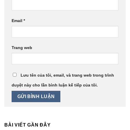
Email
*
Trang web
Lưu tên của tôi, email, và trang web trong trình
duyệt này cho lần bình luận kế tiếp của tôi.
BÀI VIẾT GẦN ĐÂY