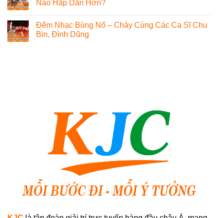
Nào Hấp Dẫn Hơn?
Đêm Nhạc Bùng Nổ – Cháy Cùng Các Ca Sĩ Chu
Bin, Đình Dũng
KJC
là tập đoàn giải trí trực tuyến hàng đầu châu Á, mang