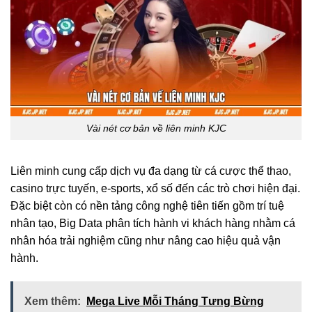
Vài nét cơ bản về liên minh KJC
Liên minh cung cấp dịch vụ đa dạng từ cá cược thể thao,
casino trực tuyến, e-sports, xổ số đến các trò chơi hiện đại.
Đặc biệt còn có nền tảng công nghệ tiên tiến gồm trí tuệ
nhân tạo, Big Data phân tích hành vi khách hàng nhằm cá
nhân hóa trải nghiệm cũng như nâng cao hiệu quả vận
hành.
Xem thêm:
Mega Live Mỗi Tháng Tưng Bừng