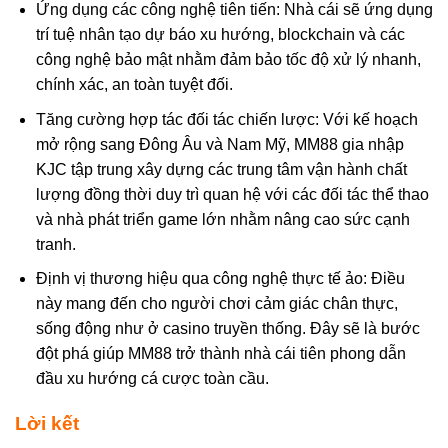
Ứng dụng các công nghệ tiên tiến: Nhà cái sẽ ứng dụng
trí tuệ nhân tạo dự báo xu hướng, blockchain và các
công nghệ bảo mật nhằm đảm bảo tốc độ xử lý nhanh,
chính xác, an toàn tuyệt đối.
Tăng cường hợp tác đối tác chiến lược: Với kế hoạch
mở rộng sang Đông Âu và Nam Mỹ, MM88 gia nhập
KJC tập trung xây dựng các trung tâm vận hành chất
lượng đồng thời duy trì quan hệ với các đối tác thể thao
và nhà phát triển game lớn nhằm nâng cao sức cạnh
tranh.
Định vị thương hiệu qua công nghệ thực tế ảo: Điều
này mang đến cho người chơi cảm giác chân thực,
sống động như ở casino truyền thống. Đây sẽ là bước
đột phá giúp MM88 trở thành nhà cái tiên phong dẫn
đầu xu hướng cá cược toàn cầu.
Lời kết