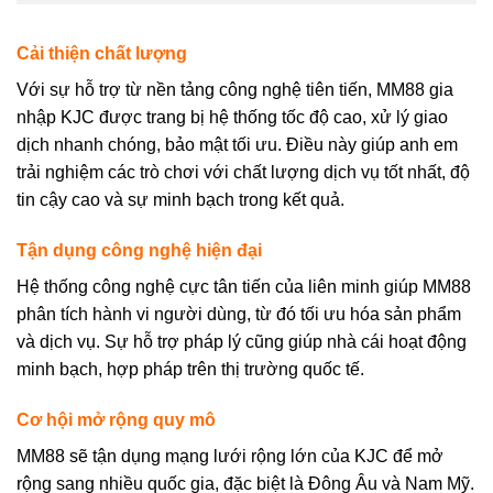
Cải thiện chất lượng
Với sự hỗ trợ từ nền tảng công nghệ tiên tiến, MM88 gia
nhập KJC được trang bị hệ thống tốc độ cao, xử lý giao
dịch nhanh chóng, bảo mật tối ưu. Điều này giúp anh em
trải nghiệm các trò chơi với chất lượng dịch vụ tốt nhất, độ
tin cậy cao và sự minh bạch trong kết quả.
Tận dụng công nghệ hiện đại
Hệ thống công nghệ cực tân tiến của liên minh giúp MM88
phân tích hành vi người dùng, từ đó tối ưu hóa sản phẩm
và dịch vụ. Sự hỗ trợ pháp lý cũng giúp nhà cái hoạt động
minh bạch, hợp pháp trên thị trường quốc tế.
Cơ hội mở rộng quy mô
MM88 sẽ tận dụng mạng lưới rộng lớn của KJC để mở
rộng sang nhiều quốc gia, đặc biệt là Đông Âu và Nam Mỹ.