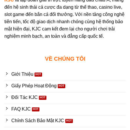
đến hệ sinh thái cá cược đa dạng từ thể thao, casino live,
slot game đến bắn cá đổi thưởng. Với nền tảng công nghệ
tiên tiến, tốc độ giao dịch nhanh chóng cùng hệ thống bảo
mật hiện đại, KJC cam kết đem lại cho người chơi trải
nghiệm minh bạch, an toàn và đẳng cấp quốc tế.
VỀ CHÚNG TÔI
Giới Thiệu
Giấy Phép Hoạt Động
Đối Tác KJC
FAQ KJC
Chính Sách Bảo Mật KJC